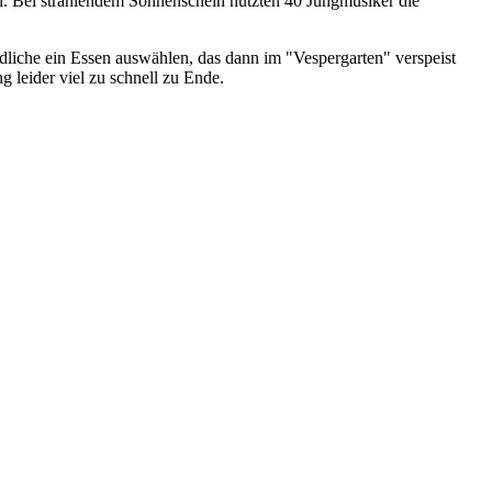
l. Bei strahlendem Sonnenschein nutzten 40 Jungmusiker die
dliche ein Essen auswählen, das dann im "Vespergarten" verspeist
 leider viel zu schnell zu Ende.