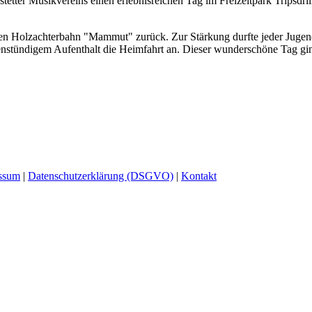
ter Musikvereins einen erlebnisreichen Tag im Freizeitpark Tripsdril
igen Holzachterbahn "Mammut" zurück. Zur Stärkung durfte jeder Jugen
enstündigem Aufenthalt die Heimfahrt an. Dieser wunderschöne Tag ging
ssum
|
Datenschutzerklärung (DSGVO)
|
Kontakt