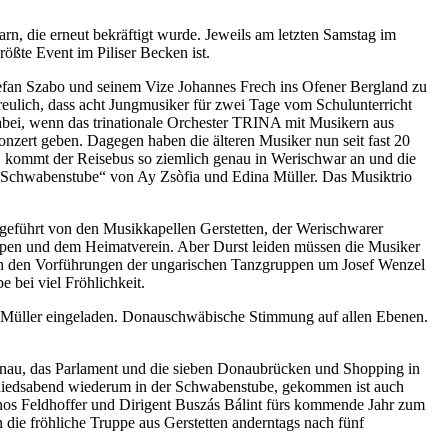
rn, die erneut bekräftigt wurde. Jeweils am letzten Samstag im
ößte Event im Piliser Becken ist.
tefan Szabo und seinem Vize Johannes Frech ins Ofener Bergland zu
eulich, dass acht Jungmusiker für zwei Tage vom Schulunterricht
 dabei, wenn das trinationale Orchester TRINA mit Musikern aus
ert geben. Dagegen haben die älteren Musiker nun seit fast 20
t, kommt der Reisebus so ziemlich genau in Werischwar an und die
 „Schwabenstube“ von Ay Zsòfia und Edina Müller. Das Musiktrio
geführt von den Musikkapellen Gerstetten, der Werischwarer
ppen und dem Heimatverein. Aber Durst leiden müssen die Musiker
nach den Vorführungen der ungarischen Tanzgruppen um Josef Wenzel
bei viel Fröhlichkeit.
s Müller eingeladen. Donauschwäbische Stimmung auf allen Ebenen.
Donau, das Parlament und die sieben Donaubrücken und Shopping in
schiedsabend wiederum in der Schwabenstube, gekommen ist auch
ános Feldhoffer und Dirigent Buszás Bálint fürs kommende Jahr zum
ie fröhliche Truppe aus Gerstetten anderntags nach fünf