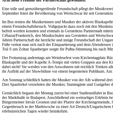
Acht neue Freunde der Partnerschaft gewonnen!
Eine tolle und grenzübergreifende Freundschaft pflegt der Musikverei
September feiert die Bevölkerung von Werischwar ihr seit Generatione
Im Bus reisten die Musikerinnen und Musiker der aktiven Blaskapell
einem Freundschaftsbesuch. Vollgepackt dazu noch mit den Musikinst
befreit werden konnten und erstmals in Gerstettens Partnerstadt mitr
Cébazat/Frankreich, den Musikschulen aus Gerstetten und Werischw
Jahren Partnerschaft die herzliche und innige Freundschaft der Ung
Füße vertrat man sich nach der Einquartierung und dem Abendessen 
Triá S um Zoltan Spanberger sorgte für Pußta-Stimmung bis nach Mit
Der Festumzug anderntags am Weinlesefest vom Kirchentagplatz Búcs
Blaskapelle und der Kapelle A-Tempo mit vielen Gruppen aus den Ki
dabei nicht! Sie werden von den Anwohnern mit reichlich Trinken al
ihr Auftritt auf der Showbühne vor einem begeisterten Publikum. Am
Am Sonntag schließlich hatten die Musiker von der Alb während dr
Drei Spanferkel verzehrten die Musiker, Stammgäste und Gastgeber d
Gemächlich begann der Montag zuerst bei einer Stadtrundfahrt in Bu
der Markthalle in Budapest. Anschließend ein weinseliges Erlebnis
Bürgermeister István Gromon und der Pfarrer der Kirchengemeinde, h
Gegenbesuch in der Marktwoche zu einer Art Deutsch/Ungarischem Okt
erlebnisreichen Tagen wieder heimkehrte.