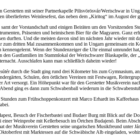
n Gerstetten mit seiner Partnerkapelle Pilisvörösvár/Werischwar in Unga
n überliefertes Weinlesefest, das neben dem „Kiritog“ im August der gr
e samt der Vorstandschaft und einigen Beiräten um den Vorsitzenden S
rumenten, Präsenten und heimischem Bier für die Magyaren. Ganz erfr
eisen durften. Und die meisten davon sind im nächsten Jahr wieder mit
ar zum dritten Mal zusammenkommen und in Ungarn gemeinsam ein Konz
arn kennengelernt. Wenn der Stundenzeiger die Uhr einmal umrundet ha
in den Gastfamilien im Stammlokal der Werischwarer Blaskapelle, der
ternacht. Ausschlafen kann man schließlich daheim wieder!
útér durch die Stadt ging rund drei Kilometer bis zum Gymnasium, an
ndergärten, Schulen, den örtlichen Vereinen mit Festwagen, Reitergru
ler Art versorgt. Ein Höhepunkt war für den Gerstetter Musikverein 
 Abend ging es dann zum Schwabenball wiederum in die Schwabenstube 
ei Stunden zum Frühschoppenkonzert mit Marco Erhardt ins Kaffeehau
abei.
dapest, Besuch der Fischerbastei und Budaer Burg mit Blick auf die 
 bei einer Weinprobe mit Kellerbesuch im Örtchen Budajenö. Beim Ab
at der Musikverein Gerstetten seine ungarischen Musikfreund unter J
oberfest mit Marktessen auf die Schwäbische Alb eingeladen, wohin d