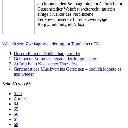
am kommenden Sonntag mit dem Auftritt beim
Gussenstadter Weinfest weitergeht, nutzten
einige Musiker das verbliebene
Ferienwochenende für eine zweitägige
Bergwanderung im Allgäu.
Weiterlesen: Zweitageswanderung im Tannheimer Tal
Unsere Frau der Zahlen hat gerundet
Gelungene Sommerserenade der Jungmusiker
Auftritt beim Neenstetter Hutzlafest
Gartenfest des Musikvereins Gerstetten – endlich klappte es
mal wieder
Seite 69 von 86
Start
Zurück
64
65
66
67
68